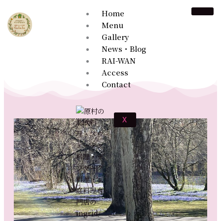
内
Home
容
Menu
を
Gallery
ス
News・Blog
キ
RAI-WAN
ッ
Access
プ
Contact
X