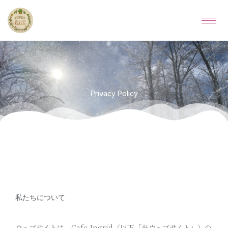
内
容
を
ス
キ
ッ
プ
Privacy Policy
私たちについて
ウェブサイトは、Cafe-Ingrid（以下「当ウェブサイト」）の