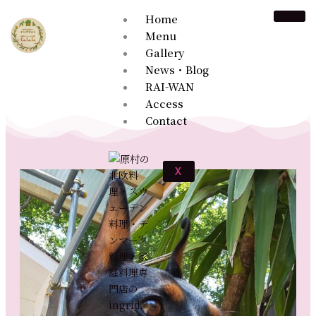
内
Home
容
Menu
を
Gallery
ス
News・Blog
キ
RAI-WAN
ッ
Access
プ
Contact
X